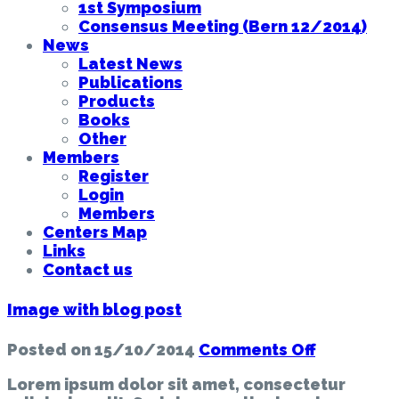
1st Symposium
Consensus Meeting (Bern 12/2014)
News
Latest News
Publications
Products
Books
Other
Members
Register
Login
Members
Centers Map
Links
Contact us
Image with blog post
on
Posted on
15/10/2014
Comments Off
Image
Lorem ipsum dolor sit amet, consectetur
with