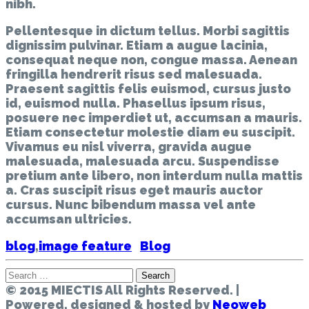
nibh.
Pellentesque in dictum tellus. Morbi sagittis
dignissim pulvinar. Etiam a augue lacinia,
consequat neque non, congue massa. Aenean
fringilla hendrerit risus sed malesuada.
Praesent sagittis felis euismod, cursus justo
id, euismod nulla. Phasellus ipsum risus,
posuere nec imperdiet ut, accumsan a mauris.
Etiam consectetur molestie diam eu suscipit.
Vivamus eu nisl viverra, gravida augue
malesuada, malesuada arcu. Suspendisse
pretium ante libero, non interdum nulla mattis
a. Cras suscipit risus eget mauris auctor
cursus. Nunc bibendum massa vel ante
accumsan ultricies.
blog
,
image feature
Blog
Search
for:
© 2015 MIECTIS All Rights Reserved. |
Powered, designed & hosted by
Neoweb