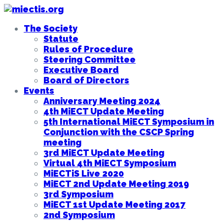
The Society
Statute
Rules of Procedure
Steering Committee
Executive Board
Board of Directors
Events
Anniversary Meeting 2024
4th MiECT Update Meeting
5th International MiECT Symposium in
Conjunction with the CSCP Spring
meeting
3rd MiECT Update Meeting
Virtual 4th MiECT Symposium
MiECTiS Live 2020
MiECT 2nd Update Meeting 2019
3rd Symposium
MiECT 1st Update Meeting 2017
2nd Symposium