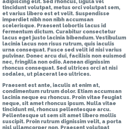
adipiscing elit. Sed rhoncus, ligula vel
blog
tincidunt volutpat, metus orci volutpat sem,
post
et varius libero est et velit. Suspendisse
imperdiet nibh non nibh accumsan
scelerisque. Praesent lobortis lacus id
fermentum dictum. Curabitur consectetur
lacus eget justo lacinia bibendum. Vestibulum
lacinia lacus non risus rutrum, quis iaculis
urna consequat. Fusce sed velit id nisi varius
pulvinar. Donec arcu dui, facilisis non euismod
nec, fringilla non odio. Aenean dignissim
rhoncus consequat. Sed ultrices orci at nisi
sodales, ut placerat leo ultrices.
Praesent est ante, iaculis at enim at,
condimentum rutrum dolor. Etiam accumsan
lacinia neque eu rhoncus. Proin vitae feugiat
neque, sit amet rhoncus ipsum. Nulla vitae
tincidunt mi, rhoncus pellentesque arcu.
Pellentesque ut sem sit amet libero mollis
suscipit. Proin rutrum dignissim velit, a porta
nisl ullamcorper non. Praesent volutpat